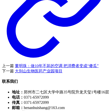
上一篇
董明珠：做10年不坏的空调 把消费者变成“傻瓜”
下一篇
大别山生物医药产业园项目
联系我们
地址：
郑州市二七区大学中路35号院升龙天玺1号楼16层
电话：
0371-65972099
传真：
0371-65972099
邮箱：
henanhuishang@163.com