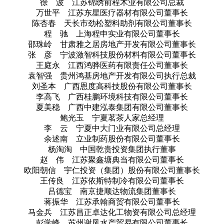
徐 波 江苏锦绣前程木业有限公司总裁
万世平 江苏东星医疗器材有限公司董事长
陈杏春 天长市劲松塑料助剂有限公司董事长
程 驰 上海程申实业有限公司董事长
邵珠岭 甘肃雅之居房地产开发有限公司董事长
张 彦 宁波激智科技股份材料有限公司董事长
王庭永 江西鸿骅医药有限责任公司董事长
袁智强 贵州鸿基房地产开发有限公司执行总裁
刘圣本 广西恩度高科技股份有限公司董事长
李高飞 广西桂鹏环境科技有限公司董事长
夏美稳 广西中建泓泰集团有限公司董事长
鲍光玉 宁夏茗茶人家总经理
李 云 宁夏中大门业有限公司总经理
余述南 立业制药股份有限公司董事长
杨淘淘 中国乾贵投资集团执行董事
赵 伟 江苏聚鑫塘典当有限公司董事长
欧阳朝信 宇仁投资（集团）股份有限公司董事长
王传良 江苏依斯特制冷有限公司董事长
吕德宝 南京捷顺达物流集团董事长
蒋振华 江苏承翰商贸有限公司董事长
马金兵 江苏昌正卓达化工物资有限公司总经理
彭学峰 苏州谢凤水产贸易有限公司董事长