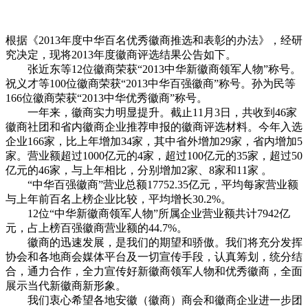
根据《2013年度中华百名优秀徽商推选和表彰的办法》，经研
究决定，现将2013年度徽商评选结果公告如下。
张近东等12位徽商荣获“2013中华新徽商领军人物”称号。
祝义才等100位徽商荣获“2013中华百强徽商”称号。孙为民等
166位徽商荣获“2013中华优秀徽商”称号。
一年来，徽商实力明显提升。截止11月3日，共收到46家
徽商社团和省内徽商企业推荐申报的徽商评选材料。今年入选
企业166家，比上年增加34家，其中省外增加29家，省内增加5
家。营业额超过1000亿元的4家，超过100亿元的35家，超过50
亿元的46家，与上年相比，分别增加2家、8家和11家 。
“中华百强徽商”营业总额17752.35亿元，平均每家营业额
与上年前百名上榜企业比较，平均增长30.2%。
12位“中华新徽商领军人物”所属企业营业额共计7942亿
元，占上榜百强徽商营业额的44.7%。
徽商的迅速发展，是我们的期望和骄傲。我们将充分发挥
协会和各地商会媒体平台及一切宣传手段，认真筹划，统分结
合，通力合作，全力宣传好新徽商领军人物和优秀徽商，全面
展示当代新徽商新形象。
我们衷心希望各地安徽（徽商）商会和徽商企业进一步团